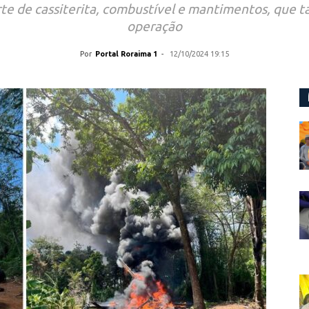
rte de cassiterita, combustível e mantimentos, qu
operação
Por
Portal Roraima 1
-
12/10/2024 19:15