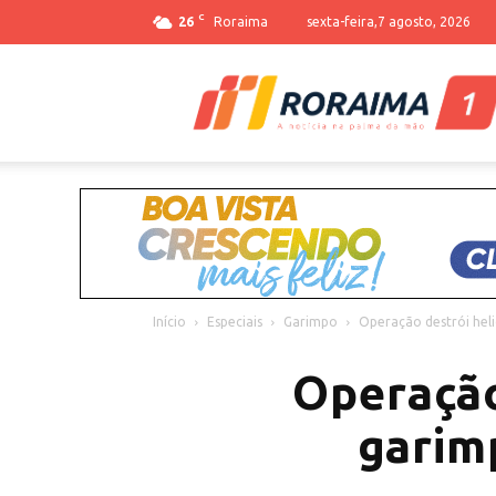
C
26
Roraima
sexta-feira,7 agosto, 2026
Início
Especiais
Garimpo
Operação destrói hel
Operação
garim