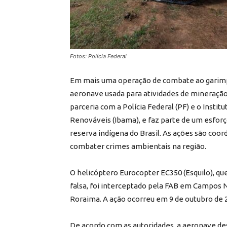
Fotos: Polícia Federal
Em mais uma operação de combate ao garimpo 
aeronave usada para atividades de mineração
parceria com a Polícia Federal (PF) e o Insti
Renováveis (Ibama), e faz parte de um esfor
reserva indígena do Brasil. As ações são coo
combater crimes ambientais na região.
O helicóptero Eurocopter EC350 (Esquilo), qu
falsa, foi interceptado pela FAB em Campos No
Roraima. A ação ocorreu em 9 de outubro de 
De acordo com as autoridades, a aeronave d