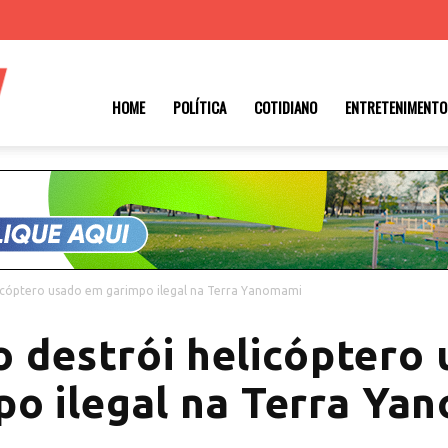
Roraima
HOME
POLÍTICA
COTIDIANO
ENTRETENIMENTO
1
icóptero usado em garimpo ilegal na Terra Yanomami
 destrói helicóptero
po ilegal na Terra Ya