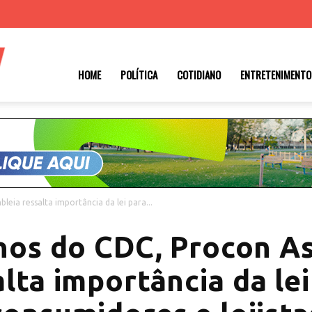
Roraima
HOME
POLÍTICA
COTIDIANO
ENTRETENIMENTO
1
eia ressalta importância da lei para...
nos do CDC, Procon A
alta importância da lei