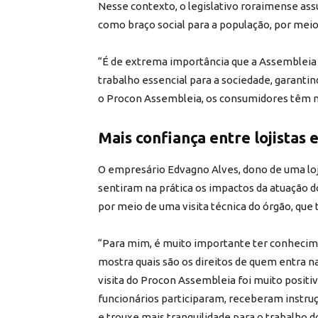
Nesse contexto, o legislativo roraimense ass
como braço social para a população, por mei
“É de extrema importância que a Assembleia
trabalho essencial para a sociedade, garanti
o Procon Assembleia, os consumidores têm mai
Mais confiança entre lojistas e
O empresário Edvagno Alves, dono de uma loj
sentiram na prática os impactos da atuação 
por meio de uma visita técnica do órgão, que
“Para mim, é muito importante ter conhecim
mostra quais são os direitos de quem entra n
visita do Procon Assembleia foi muito posit
funcionários participaram, receberam instruçõ
e trouxe mais tranquilidade para o trabalho do