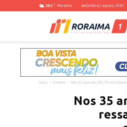
C
28.2
Roraima
sexta-feira,7 agosto, 2026
Início
Direitos
Nos 35 anos do CDC, Procon Assembl
Nos 35 a
ress