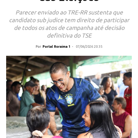
Parecer enviado ao TRE-RR sustenta que
candidato sub judice tem direito de participar
de todos os atos de campanha até decisão
definitiva do TSE
Por
Portal Roraima 1
-
07/06/2026 20:35