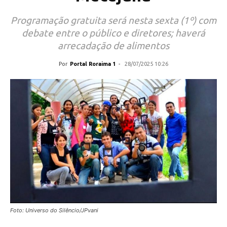
Programação gratuita será nesta sexta (1º) com
debate entre o público e diretores; haverá
arrecadação de alimentos
Por
Portal Roraima 1
-
28/07/2025 10:26
Foto: Universo do Silêncio/JPvani