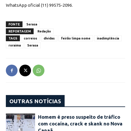
WhatsApp oficial (11) 99575-2096.
FONTE
Serasa
REPORTAGEM
Redação
TAGS
correios
dívidas
feirão limpa nome
inadimplência
roraima
Serasa
OUTRAS NOTÍCIAS
Homem é preso suspeito de tráfico
com cocaína, crack e skank no Nova
Canaã