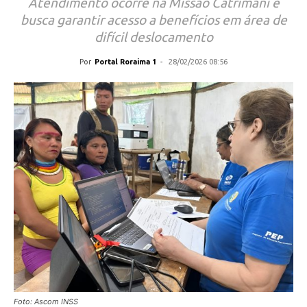
Atendimento ocorre na Missão Catrimani e
busca garantir acesso a benefícios em área de
difícil deslocamento
Por
Portal Roraima 1
-
28/02/2026 08:56
Foto: Ascom INSS