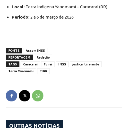
Local:
Terra Indígena Yanomami – Caracaraí (RR)
Período:
2 a 6 de março de 2026
FONTE
Ascom INSS
REPORTAGEM
Redação
TAGS
Caracaraí
Funai
INSS
justiça itinerante
Terra Yanomami
TJRR
OUTRAS NOTÍCIAS