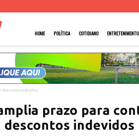
Roraima
HOME
POLÍTICA
COTIDIANO
ENTRETENIMENTO
1
r descontos indevidos
amplia prazo para con
descontos indevidos