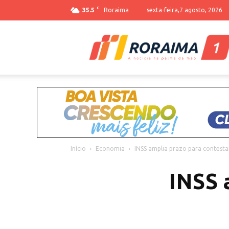
C
35.5
Roraima
sexta-feira,7 agosto, 2026
Início
Economia
INSS amplia prazo para contesta
INSS 