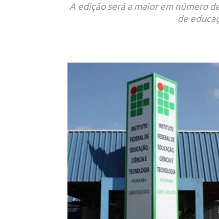
A edição será a maior em número de 
de educaç