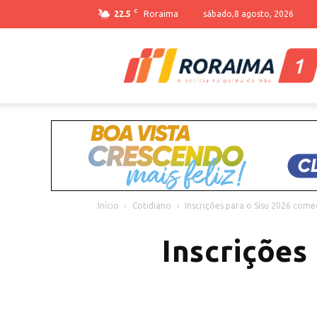
C
22.5
Roraima
sábado,8 agosto, 2026
Início
Cotidiano
Inscrições para o Sisu 2026 com
Inscrições