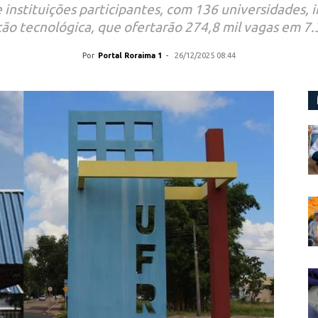
instituições participantes, com 136 universidades, in
ão tecnológica, que ofertarão 274,8 mil vagas em 7.
Por
Portal Roraima 1
-
26/12/2025 08:44