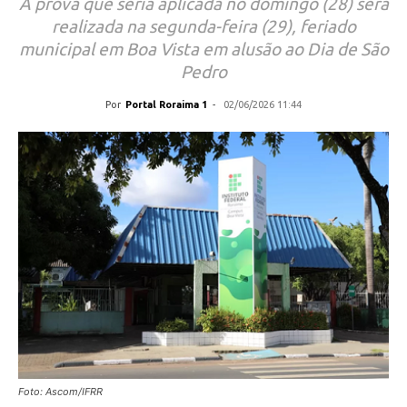
A prova que seria aplicada no domingo (28) será
realizada na segunda-feira (29), feriado
municipal em Boa Vista em alusão ao Dia de São
Pedro
Por
Portal Roraima 1
-
02/06/2026 11:44
Foto: Ascom/IFRR