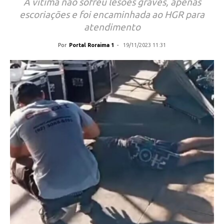
A vítima não sofreu lesões graves, apenas
escoriações e foi encaminhada ao HGR para
atendimento
Por
Portal Roraima 1
-
19/11/2023 11:31