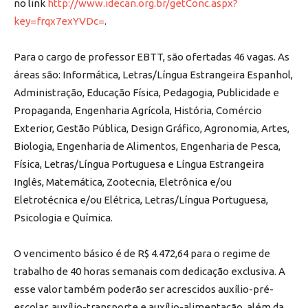
no link
http://www.idecan.org.br/getConc.aspx?
key=frqx7exYVDc=
.
Para o cargo de professor EBTT, são ofertadas 46 vagas. As
áreas são: Informática, Letras/Língua Estrangeira Espanhol,
Administração, Educação Física, Pedagogia, Publicidade e
Propaganda, Engenharia Agrícola, História, Comércio
Exterior, Gestão Pública, Design Gráfico, Agronomia, Artes,
Biologia, Engenharia de Alimentos, Engenharia de Pesca,
Física, Letras/Língua Portuguesa e Língua Estrangeira
Inglês, Matemática, Zootecnia, Eletrônica e/ou
Eletrotécnica e/ou Elétrica, Letras/Língua Portuguesa,
Psicologia e Química.
O vencimento básico é de R$ 4.472,64 para o regime de
trabalho de 40 horas semanais com dedicação exclusiva. A
esse valor também poderão ser acrescidos auxílio-pré-
escolar, auxílio-transporte e auxílio-alimentação, além da