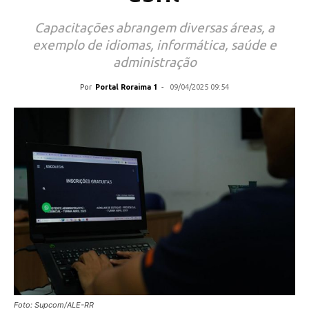
Capacitações abrangem diversas áreas, a
exemplo de idiomas, informática, saúde e
administração
Por
Portal Roraima 1
-
09/04/2025 09:54
Foto: Supcom/ALE-RR