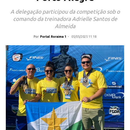
A delegação participou da competição sob o
comando da treinadora Adrielle Santos de
Almeida
Por
Portal Roraima 1
-
05/05/2025 11:18