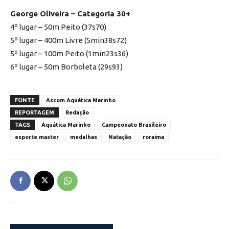
George Oliveira – Categoria 30+
4º lugar – 50m Peito (37s70)
5º lugar – 400m Livre (5min38s72)
5º lugar – 100m Peito (1min23s36)
6º lugar – 50m Borboleta (29s93)
FONTE
Ascom Aquática Marinho
REPORTAGEM
Redação
TAGS
Aquática Marinho
Campeonato Brasileiro
esporte master
medalhas
Natação
roraima