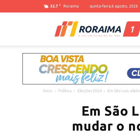
C
32.7
Roraima
quinta-feira,6 agosto, 2026
Início
Política
Eleições 2024
Em São Luiz, elei
Em São L
mudar o n