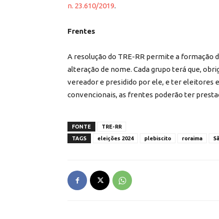
n. 23.610/2019
.
Frentes
A resolução do TRE-RR permite a formação de
alteração de nome. Cada grupo terá que, ob
vereador e presidido por ele, e ter eleitore
convencionais, as frentes poderão ter presta
FONTE
TRE-RR
TAGS
eleições 2024
plebiscito
roraima
Sã