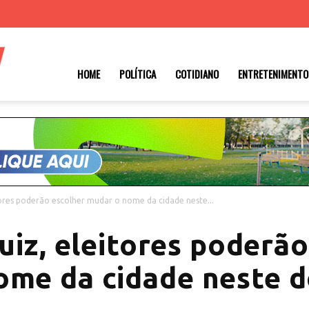
Roraima
HOME
POLÍTICA
COTIDIANO
ENTRETENIMENTO
1
tores poderão escolher mudar o nome da cidade neste...
uiz, eleitores poderão
ome da cidade neste d