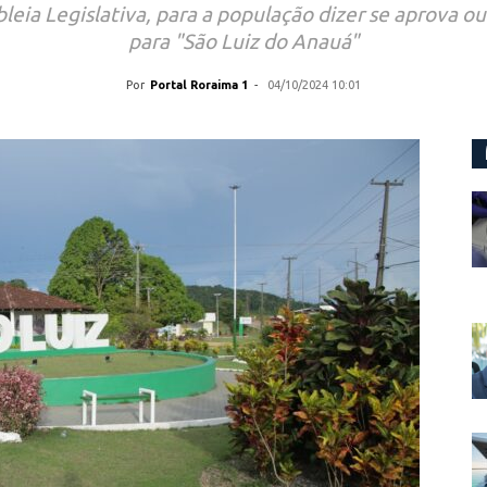
bleia Legislativa, para a população dizer se aprova
para "São Luiz do Anauá"
Por
Portal Roraima 1
-
04/10/2024 10:01