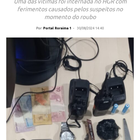
Uma das vítimas foi internada no HGR com
ferimentos causados pelos suspeitos no
momento do roubo
Por
Portal Roraima 1
-
30/08/2024 14:40