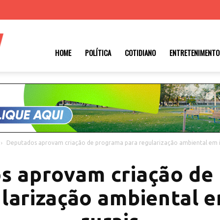
Roraima
HOME
POLÍTICA
COTIDIANO
ENTRETENIMENTO
1
Deputados aprovam criação de programa para regularização ambiental em i
s aprovam criação de
larização ambiental 