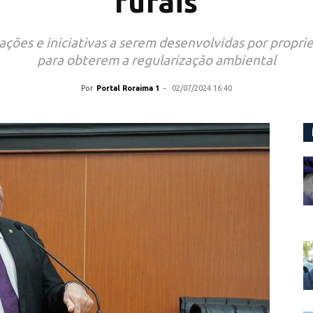
rurais
ções e iniciativas a serem desenvolvidas por proprie
para obterem a regularização ambiental
Por
Portal Roraima 1
-
02/07/2024 16:40