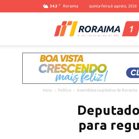
C
34.3
Roraima
quinta-feira,6 agosto, 2026
Início
Política
Assembleia Legislativa de Roraima
Deputado
para regu