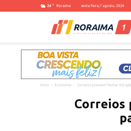
C
26
Roraima
sexta-feira,7 agosto, 2026
Início
Economia
Correios preveem fechar mil agê
Correios 
p