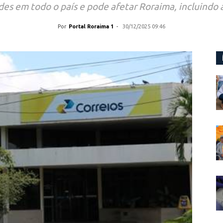
s em todo o país e pode afetar Roraima, incluindo 
Por
Portal Roraima 1
-
30/12/2025 09:46