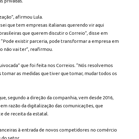
s privadas.
zação”, afirmou Lula.
 sei que tem empresas italianas querendo vir aqui
rasileiras que querem discutir o Correio”, disse em
. “Pode existir parceria, pode transformar a empresa em
 não vai ter”, reafirmou.
uivocada” que foi feita nos Correios. “Nós resolvemos
s tomar as medidas que tiver que tomar, mudar todos os
que, segundo a direção da companhia, vem desde 2016,
em razão da digitalização das comunicações, que
te de receita da estatal.
nanceiras à entrada de novos competidores no comércio
 do setor.