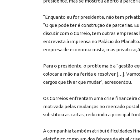
presidente, mas se mostrou aberto a parceria
“Enquanto eu for presidente, não tem privati
“O que pode ter é construção de parcerias. Eu
discutir com o Correio, tem outras empresas b
entrevista à imprensa no Palácio do Planalto
empresa de economia mista, mas privatização
Para o presidente, o problema é a “gestão eq
colocar a mão na ferida e resolver […]. Vamo
cargos que tiver que mudar”, acrescentou.
Os Correios enfrentam uma crise financeira 
motivada pelas mudanças no mercado postal 
substituiu as cartas, reduzindo a principal fon
A companhia também atribui dificuldades fi
eletrônico como um dos fatores da atual crise