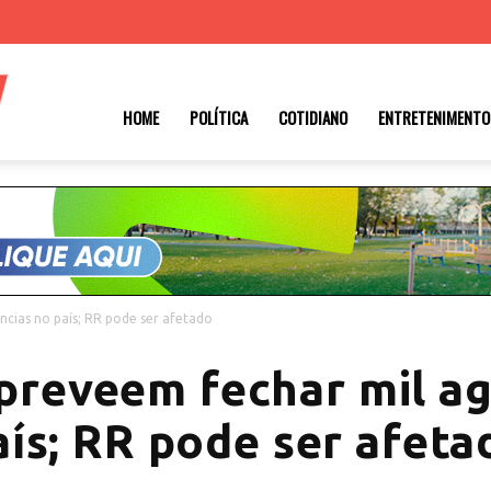
Roraima
HOME
POLÍTICA
COTIDIANO
ENTRETENIMENTO
1
ncias no país; RR pode ser afetado
preveem fechar mil a
aís; RR pode ser afeta