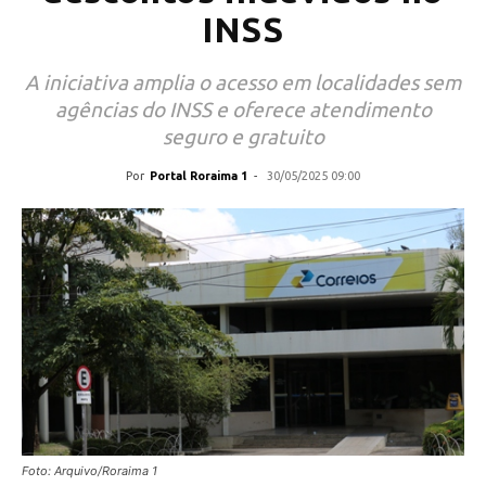
INSS
A iniciativa amplia o acesso em localidades sem
agências do INSS e oferece atendimento
seguro e gratuito
Por
Portal Roraima 1
-
30/05/2025 09:00
Foto: Arquivo/Roraima 1