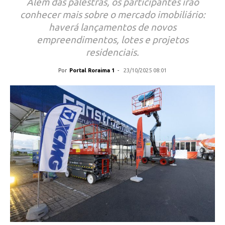
Além das palestras, os participantes irão
conhecer mais sobre o mercado imobiliário:
haverá lançamentos de novos
empreendimentos, lotes e projetos
residenciais.
Por
Portal Roraima 1
-
23/10/2025 08:01