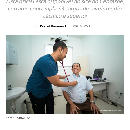
Lista oficial está disponível no site do Cebraspe;
certame contempla 53 cargos de níveis médio,
técnico e superior
Por
Portal Roraima 1
-
02/03/2026 15:39
Foto: Semuc BV