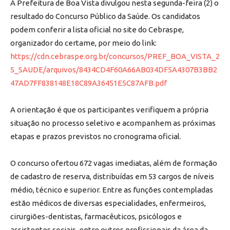
A Prefeitura de Boa Vista divulgou nesta segunda-feira (2) o
resultado do Concurso Público da Saúde. Os candidatos
podem conferir a lista oficial no site do Cebraspe,
organizador do certame, por meio do link:
https://cdn.cebraspe.org.br/concursos/PREF_BOA_VISTA_2
5_SAUDE/arquivos/8434CD4F60A66AB034DF5A4307B3BB2
47AD7FF838148E18C89A36451E5C87AFB.pdf
A orientação é que os participantes verifiquem a própria
situação no processo seletivo e acompanhem as próximas
etapas e prazos previstos no cronograma oficial.
O concurso ofertou 672 vagas imediatas, além de formação
de cadastro de reserva, distribuídas em 53 cargos de níveis
médio, técnico e superior. Entre as funções contempladas
estão médicos de diversas especialidades, enfermeiros,
cirurgiões-dentistas, farmacêuticos, psicólogos e
assistentes sociais, entre outros profissionais da área da