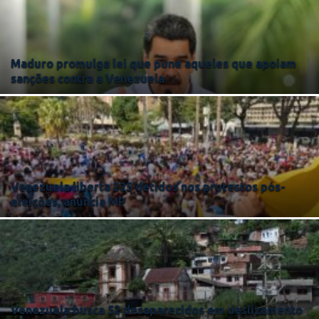
Maduro promulga lei que pune aqueles que apoiam
sanções contra a Venezuela
Venezuela liberta 225 detidos nos protestos pós-
eleições, anuncia MP
Venezuela busca 52 desaparecidos em deslizamento