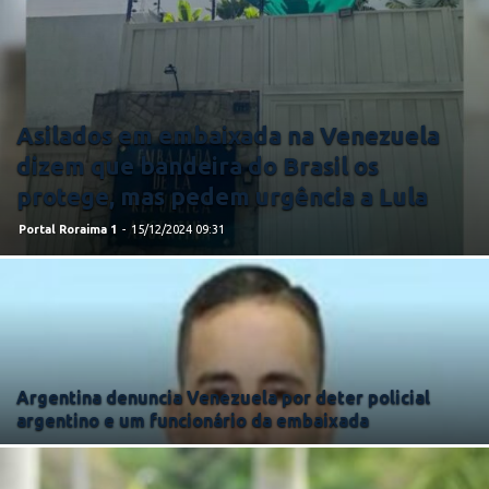
Asilados em embaixada na Venezuela
dizem que bandeira do Brasil os
protege, mas pedem urgência a Lula
Portal Roraima 1
-
15/12/2024 09:31
Argentina denuncia Venezuela por deter policial
argentino e um funcionário da embaixada