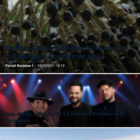
Embrapa lança primeiro curso on-line
voltado para o cultivo de açaí
Portal Roraima 1
-
28/09/2021 10:19
Dois shows custarão R$ 1,2 milhão à Prefeitura de
Pacaraima