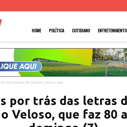
Roraima
HOME
POLÍTICA
COTIDIANO
ENTRETENIMENTO
1
etras das músicas de Caetano Veloso, que...
as por trás das letras 
o Veloso, que faz 80 