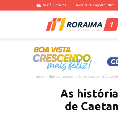
C
28.2
Roraima
sexta-feira,7 agosto, 2026
Início
Entretenimento
As histórias por trás das l
As históri
de Caetan