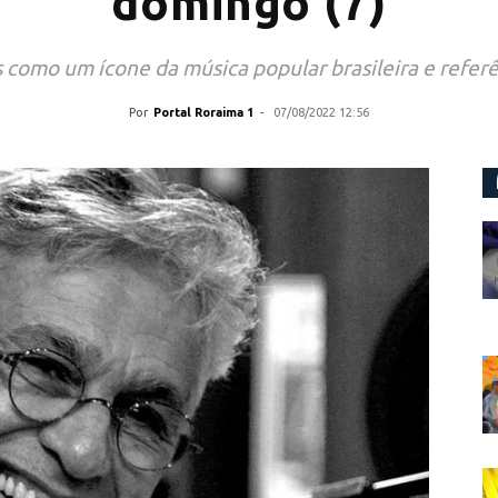
domingo (7)
como um ícone da música popular brasileira e referên
Por
Portal Roraima 1
-
07/08/2022 12:56