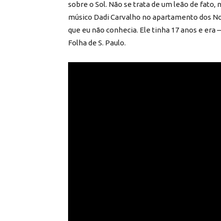
sobre o Sol. Não se trata de um leão de fato,
músico Dadi Carvalho no apartamento dos Nov
que eu não conhecia. Ele tinha 17 anos e era
Folha de S. Paulo.