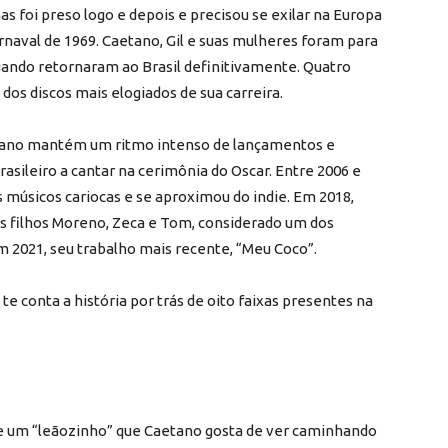
as foi preso logo e depois e precisou se exilar na Europa
arnaval de 1969. Caetano, Gil e suas mulheres foram para
ando retornaram ao Brasil definitivamente. Quatro
dos discos mais elogiados de sua carreira.
aetano mantém um ritmo intenso de lançamentos e
brasileiro a cantar na cerimônia do Oscar. Entre 2006 e
s músicos cariocas e se aproximou do indie. Em 2018,
os filhos Moreno, Zeca e Tom, considerado um dos
Em 2021, seu trabalho mais recente, “Meu Coco”.
te conta a história por trás de oito faixas presentes na
re um “leãozinho” que Caetano gosta de ver caminhando