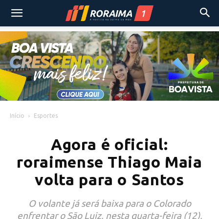
Início
Esportes
Agora é oficial:
roraimense Thiago Maia
volta para o Santos
O volante já será baixa para o Colorado
enfrentar o São Luiz, nesta quarta-feira (12),