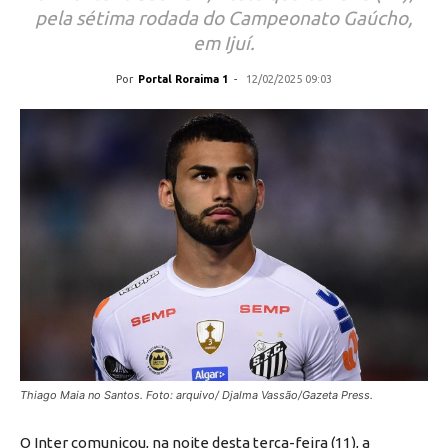
pela sétima rodada do Campeonato Gaúcho,
em Ijuí.
Por
Portal Roraima 1
-
12/02/2025 09:03
Thiago Maia no Santos. Foto: arquivo/ Djalma Vassão/Gazeta Press.
O Inter comunicou, na noite desta terça-feira (11), a