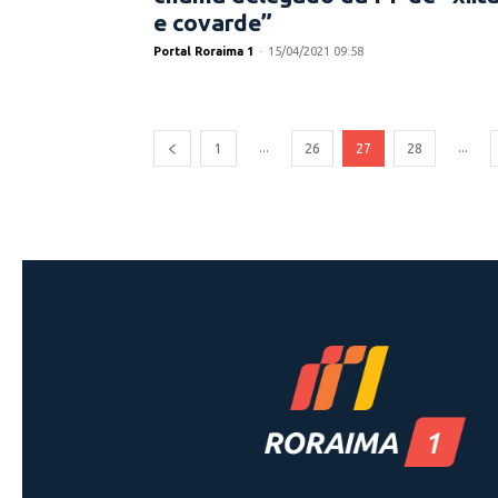
e covarde”
Portal Roraima 1
-
15/04/2021 09:58
...
...
1
26
27
28