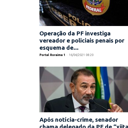
Operação da PF investiga
vereador e policiais penais por
esquema de...
Portal Roraima 1
-
16/04/2021 08:20
Após notícia-crime, senador
chama delegado da PF de “xiit