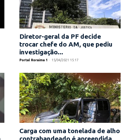
Diretor-geral da PF decide
trocar chefe do AM, que pediu
investigação...
Portal Roraima 1
-
15/04/2021 15:17
Carga com uma tonelada de alho
a
contrabandeado é apreendida