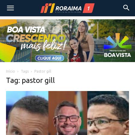
Início
Tags
Pastor gill
Tag: pastor gill