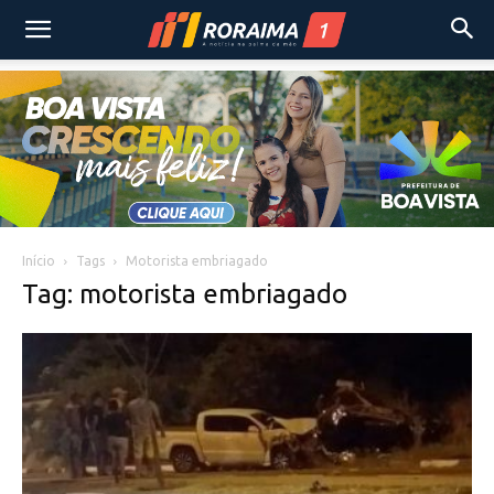
Início
Tags
Motorista embriagado
Tag: motorista embriagado