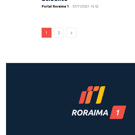
Portal Roraima 1
-
07/11/2021 16:52
1
2