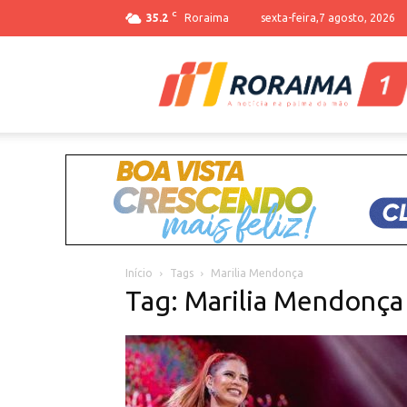
C
35.2
Roraima
sexta-feira,7 agosto, 2026
Início
Tags
Marilia Mendonça
Tag: Marilia Mendonça