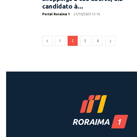
candidato à...
Portal Roraima 1
-
21/10/2020 13:16
1
2
3
4