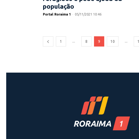
população
Portal Roraima 1
-
05/11/2021 10:46
...
...
1
8
9
10