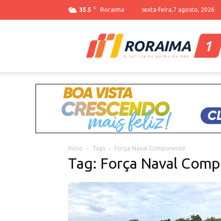
C
35.5
Roraima
sexta-feira,7 agosto, 2026
Início
Tags
Força Naval Componente
Tag: Força Naval Com