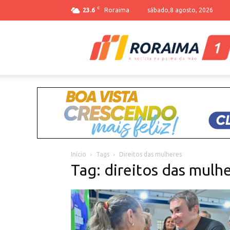
C
23.6
Roraima
sábado,8 agosto, 2026
Início
Tags
Direitos das mulheres
Tag: direitos das mulh