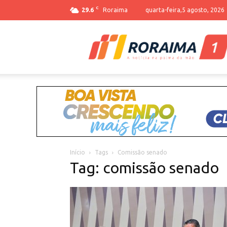
C
29.6
Roraima
quarta-feira,5 agosto, 2026
Início
Tags
Comissão senado
Tag: comissão senado