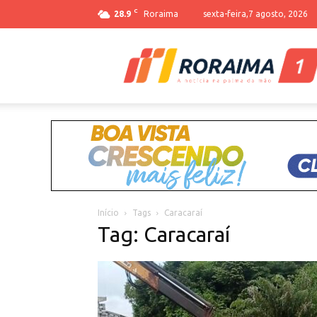
C
28.9
Roraima
sexta-feira,7 agosto, 2026
Início
Tags
Caracaraí
Tag: Caracaraí