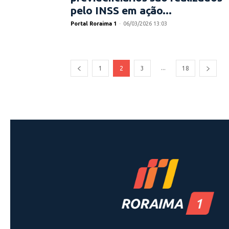
pelo INSS em ação...
Portal Roraima 1
-
06/03/2026 13:03
...
1
2
3
18