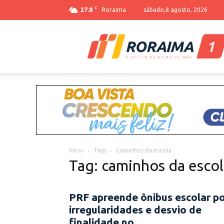
C
27.8
Roraima
sábado,8 agosto, 2026
Início
Tags
Caminhos da escola
Tag: caminhos da escol
PRF apreende ônibus escolar p
irregularidades e desvio de
finalidade no...