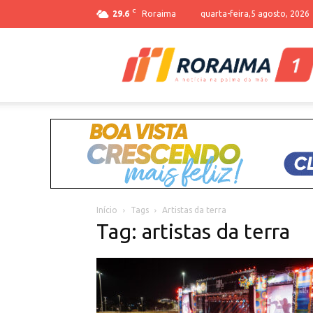
C
29.6
Roraima
quarta-feira,5 agosto, 2026
Início
Tags
Artistas da terra
Tag: artistas da terra