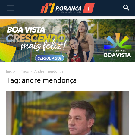
Início
Tags
Andre mendonça
Tag: andre mendonça