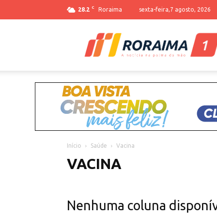
C
28.2
Roraima
sexta-feira,7 agosto, 2026
Início
Saúde
Vacina
VACINA
Nenhuma coluna disponív