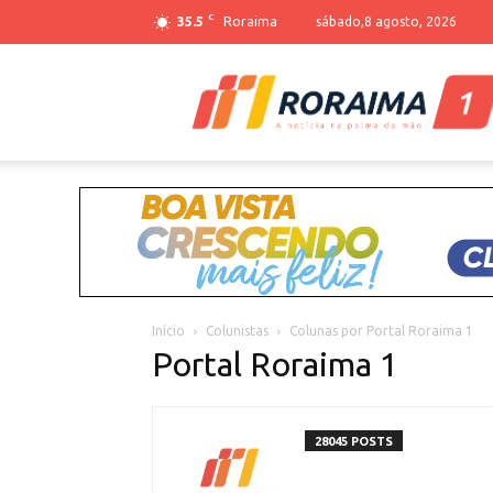
C
35.5
Roraima
sábado,8 agosto, 2026
Início
Colunistas
Colunas por Portal Roraima 1
Portal Roraima 1
28045 POSTS