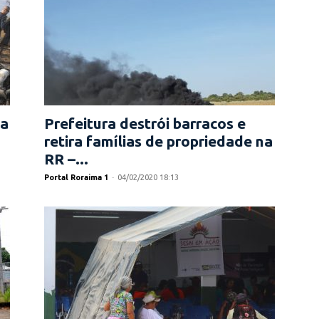
ca
Prefeitura destrói barracos e
retira famílias de propriedade na
RR –...
Portal Roraima 1
-
04/02/2020 18:13