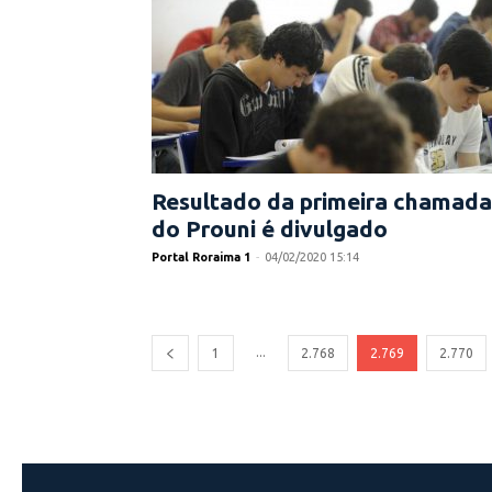
Resultado da primeira chamada
do Prouni é divulgado
Portal Roraima 1
-
04/02/2020 15:14
...
1
2.768
2.769
2.770