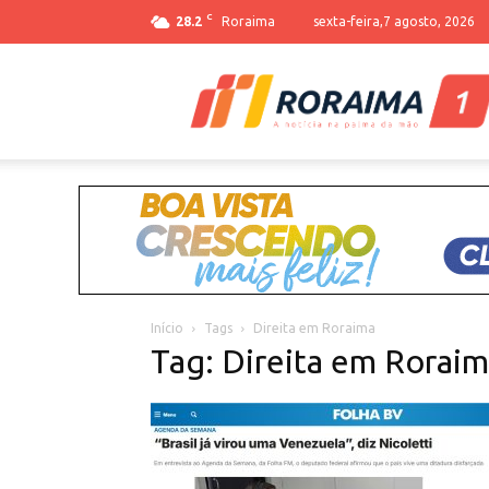
C
28.2
Roraima
sexta-feira,7 agosto, 2026
Início
Tags
Direita em Roraima
Tag: Direita em Rorai