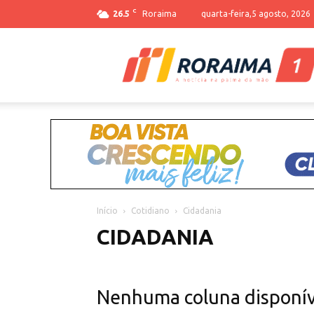
C
26.5
Roraima
quarta-feira,5 agosto, 2026
Início
Cotidiano
Cidadania
CIDADANIA
Nenhuma coluna disponív